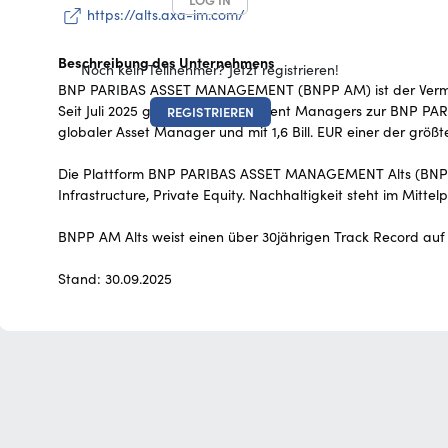
LOG IN
https://alts.axa-im.com/
Beschreibung des Unternehmens
Noch kein Teilnehmer? Jetzt registrieren!
BNP PARIBAS ASSET MANAGEMENT (BNPP AM) ist der Vermöge
Seit Juli 2025 gehört AXA Investment Managers zur BNP P
REGISTRIEREN
globaler Asset Manager und mit 1,6 Bill. EUR einer der grö
Die Plattform BNP PARIBAS ASSET MANAGEMENT Alts (BNPP AM 
Infrastructure, Private Equity. Nachhaltigkeit steht im Mit
BNPP AM Alts weist einen über 30jährigen Track Record auf 
Stand: 30.09.2025